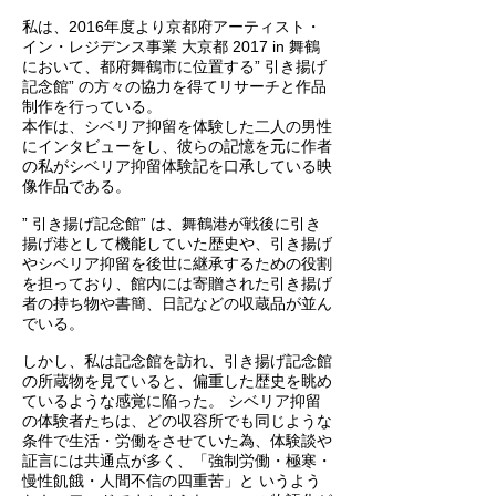
私は、2016年度より京都府アーティスト・
イン・レジデンス事業 大京都 2017 in 舞鶴
において、都府舞鶴市に位置する” 引き揚げ
記念館” の方々の協力を得てリサーチと作品
制作を行っている。
本作は、シベリア抑留を体験した二人の男性
にインタビューをし、彼らの記憶を元に作者
の私がシベリア抑留体験記を口承している映
像作品である。
” 引き揚げ記念館” は、舞鶴港が戦後に引き
揚げ港として機能していた歴史や、引き揚げ
やシベリア抑留を後世に継承するための役割
を担っており、館内には寄贈された引き揚げ
者の持ち物や書簡、日記などの収蔵品が並ん
でいる。
しかし、私は記念館を訪れ、引き揚げ記念館
の所蔵物を見ていると、偏重した歴史を眺め
ているような感覚に陥った。 シベリア抑留
の体験者たちは、どの収容所でも同じような
条件で生活・労働をさせていた為、体験談や
証言には共通点が多く、「強制労働・極寒・
慢性飢餓・人間不信の四重苦」と いうよう