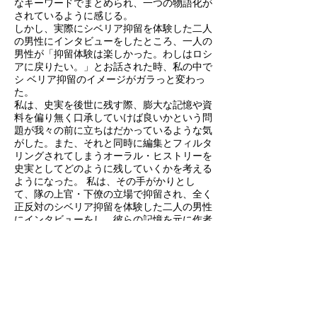
なキーワードでまとめられ、一つの物語化が
されているように感じる。
しかし、実際にシベリア抑留を体験した二人
の男性にインタビューをしたところ、一人の
男性が「抑留体験は楽しかった。わしはロシ
アに戻りたい。」とお話された時、私の中で
シ ベリア抑留のイメージがガラっと変わっ
た。
私は、史実を後世に残す際、膨大な記憶や資
料を偏り無く口承していけば良いかという問
題が我々の前に立ちはだかっているような気
がした。また、それと同時に編集とフィルタ
リングされてしまうオーラル・ヒストリーを
史実としてどのように残していくかを考える
ようになった。 私は、その手がかりとし
て、隊の上官・下僚の立場で抑留され、全く
正反対のシベリア抑留を体験した二人の男性
にインタビューをし、彼らの記憶を元に作者
の私がシベリア抑留 体験記を語る事で史実
がどのように伝わるかを考察した。このプロ
ジェクトは、2020 年まで続く予定であり、
本作はそのプロジェクトの初年度のリサーチ
結果である。