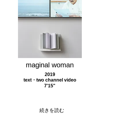
maginal woman
​2019
text・two channel video
7'15"
続きを読む