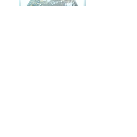
We keep on drawing
lines -Japan,China,Korea-​
2015
video 10'05"
続きを読む