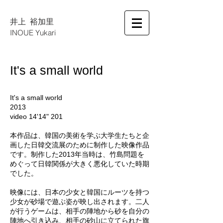
井上 裕加里
INOUE Yukari
It's a small world
It's a small world
2013
video 14'14" 201
本作品は、韓国の美術を学ぶ大学生たちと企
画した日韓交流展のために制作した映像作品
です。制作した2013年当時は、竹島問題を
めぐって日韓関係が大きく悪化していた時期
でした。
映像には、日本の少女と韓国にルーツを持つ
少女が砂場で遊ぶ姿が映し出されます。二人
が行うゲームは、相手の陣地から砂を自分の
陣地へ引き込み、相手の砂山に立てられた旗