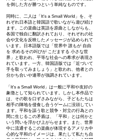
を倒した方が勝つという単純なものです。
同時に、二人は「It's a Small World」を、そ
れぞれ日本語と韓国語で歌いながら遊び続け
ます。この楽曲は英語を原曲としながらも、
各国で独自に翻訳されており、それぞれの社
会や文化を反映したメッセージが込められて
います。日本語版では「世界中 誰もが 自由
を 求めるその叫びが こだまする 小さな世
界」と歌われ、平等な社会への希求が表現さ
れています。一方、韓国語版では「近づいて
手を取ってみましょう」と歌われ、他者との
分かち合いや連帯が強調されています。
「It's a Small World」は一般に平和や友好の
象徴として知られています。しかし本作品で
は、その歌を口ずさみながら、子どもたちは
相手の陣地を侵食し合うゲームに没頭してい
ます。平和を謳う歌と競争・対立の行為との
間に生じるこの矛盾は、「平和」とは何かと
いう問いを浮かび上がらせます。また、世界
中に流通するこの楽曲が体現するアメリカ中
心的な平和のイメージは、果たして私たち自